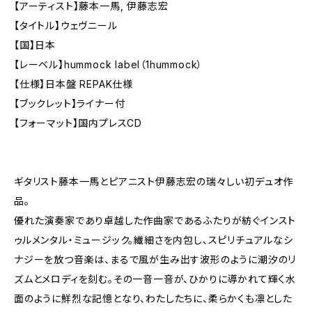
【アーティスト】藤本一馬, 伊藤志宏
【タイトル】ウェヴニール
【国】日本
【レーベル】hummock label（1hummock）
【仕様】日本盤 REPAK仕様
【ブックレット】ライナー付
【フォーマット】国内プレスCD
ギタリスト藤本一馬とピアニスト伊藤志宏の瑞々しい初デュオ作
品。
優れた演奏家であり卓越した作曲家であるふたりが紡ぐインスト
ゥルメンタル・ミュージック。繊細さを内包し、スピリチュアルなシ
ナジーを放つ音楽は、まるで風が生み出す波形のように潮汐のリ
ズムとメロディを刻む。その一音一音が、ひかりに導かれて輝く水
面のように鮮烈な記憶となり、わたしたちに、柔らかくも凛とした