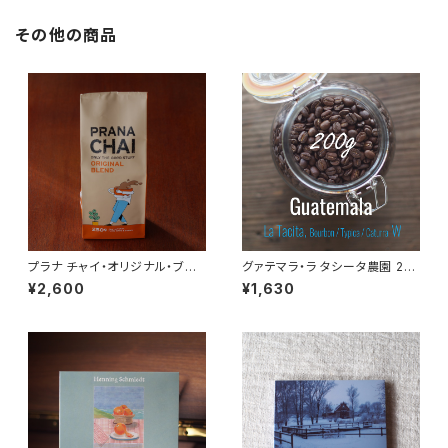
その他の商品
プラナ チャイ・オリジナル・ブレ
グァテマラ・ラ タシータ農園 20
ンド 250g
0g
¥2,600
¥1,630