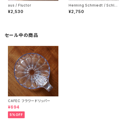
aus / Fluctor
Henning Schmiedt / Schlaf
en
¥2,530
¥2,750
セール中の商品
CAFEC フラワードリッパー
¥694
5%OFF